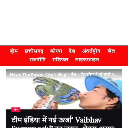
होम
छत्तीसगढ़
कोरबा
देश
अंतर्राष्ट्रीय
खेल
राजनीति
राशिफल
लाइफस्टाइल
News The Power City
>
Blog
>
खेल
>
टीम इंडिया में नई ऊर्जा’ Vaibhav Suryavanshi’ का चयन, श्रेयस अय्यर को मिली टी-20 टीम की जिम्मेदारी
खेल
टीम इंडिया में नई ऊर्जा’ Vaibhav