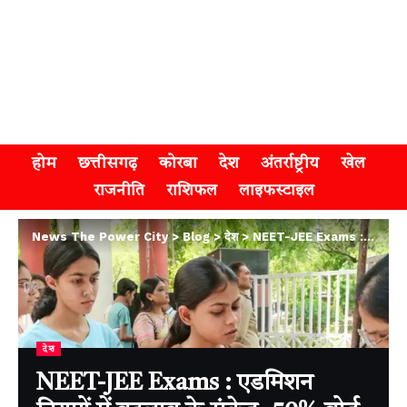
होम
छत्तीसगढ़
कोरबा
देश
अंतर्राष्ट्रीय
खेल
राजनीति
राशिफल
लाइफस्टाइल
News The Power City
>
Blog
>
देश
>
NEET-JEE Exams : एडमिशन नियमों में बदलाव के संकेत, 50% बोर्ड मार्क्स वेटेज के प्रस्ताव पर मंथन तेज
देश
NEET-JEE Exams : एडमिशन