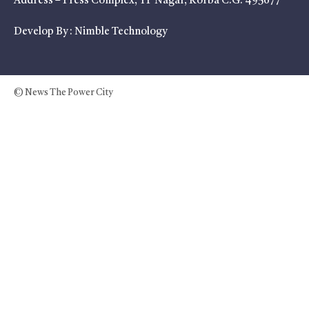
Address – Press Complex, TP Nagar, Korba C.G. 495677
Develop By :
Nimble Technology
© News The Power City