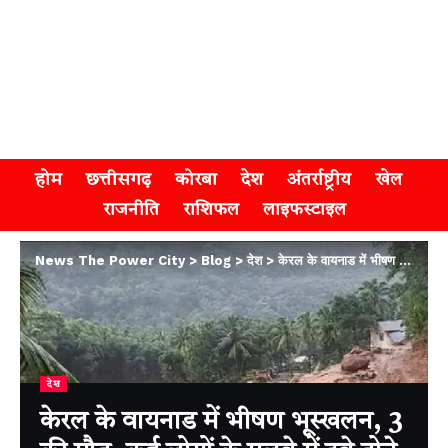
होम
छत्तीसगढ़
कोरबा
देश
अंतर्राष्ट्रीय
खेल
राजनीति
राशिफल
लाइफस्टाइल
News The Power City
>
Blog
>
देश
>
केरल के वायनाड में भीषण भूस्खलन, 3 की मौत, कई लोगों के मलबे में दबे होने की आशंका
देश
केरल के वायनाड में भीषण भूस्खलन, 3