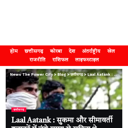
होम
छत्तीसगढ़
कोरबा
देश
अंतर्राष्ट्रीय
खेल
राजनीति
राशिफल
लाइफस्टाइल
News The Power City
>
Blog
>
छत्तीसगढ़
>
Laal Aatank : सुकमा और सीमावर्ती इलाकों में लंबे समय से सक्रिय थे आत्मसमर्पित नक्सली
छत्तीसगढ़
Laal Aatank : सुकमा और सीमावर्ती