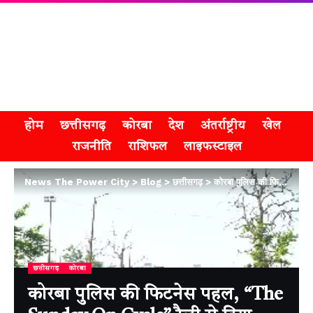
होम
छत्तीसगढ़
कोरबा
देश
अंतर्राष्ट्रीय
खेल
राजनीति
राशिफल
लाइफस्टाइल
News The Power City
>
Blog
>
छत्तीसगढ़
>
कोरबा पुलिस की फिटनेस पहल, “The Sunday On Cycle” रैली से दिया स्वास्थ्य जागरूकता का संदेश
छत्तीसगढ़
कोरबा
कोरबा पुलिस की फिटनेस पहल, “The