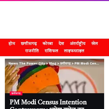
होम
छत्तीसगढ़
कोरबा
देश
अंतर्राष्ट्रीय
खेल
राजनीति
राशिफल
लाइफस्टाइल
News The Power City
>
Blog
>
छत्तीसगढ़
>
PM Modi Census Intention Controversy : भूपेश बघेल का आरोप— जनगणना रोककर गरीबों का हक मार रही है भाजपा
छत्तीसगढ़
PM Modi Census Intention