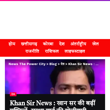
होम
छत्तीसगढ़
कोरबा
देश
अंतर्राष्ट्रीय
खेल
राजनीति
राशिफल
लाइफस्टाइल
News The Power City
>
Blog
>
देश
>
Khan Sir News : खान सर की बढ़ीं मुश्किलें, सुरक्षा गार्ड की गोलीबारी मामले में केस दर्ज
देश
Khan Sir News : खान सर की बढ़ीं