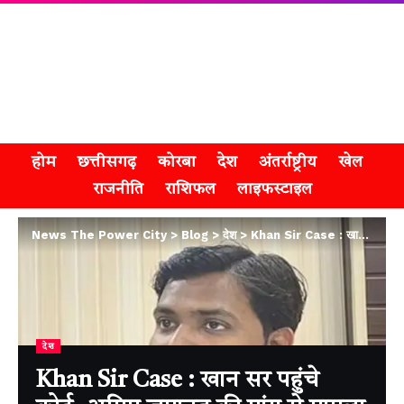
होम
छत्तीसगढ़
कोरबा
देश
अंतर्राष्ट्रीय
खेल
राजनीति
राशिफल
लाइफस्टाइल
News The Power City
>
Blog
>
देश
>
Khan Sir Case : खान सर पहुंचे कोर्ट, अग्रिम जमानत की मांग से मामला गरमाया
देश
Khan Sir Case : खान सर पहुंचे