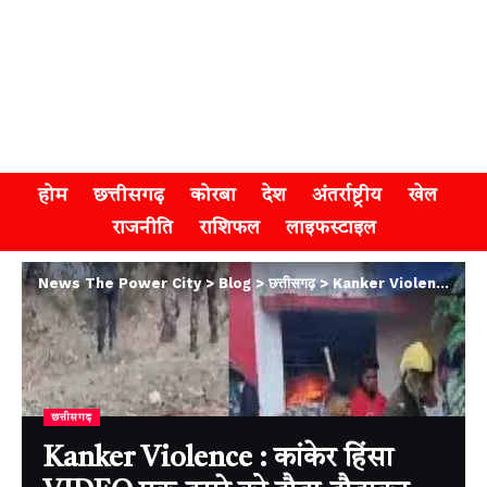
होम
छत्तीसगढ़
कोरबा
देश
अंतर्राष्ट्रीय
खेल
राजनीति
राशिफल
लाइफस्टाइल
News The Power City
>
Blog
>
छत्तीसगढ़
>
Kanker Violence : कांकेर हिंसा VIDEO एक-दूसरे को दौड़ा-दौड़ाकर पीटा, चर्च जलाए गए, इलाके में तनाव
छत्तीसगढ़
Kanker Violence : कांकेर हिंसा