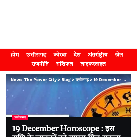
होम
छत्तीसगढ़
कोरबा
देश
अंतर्राष्ट्रीय
खेल
राजनीति
राशिफल
लाइफस्टाइल
News The Power City
>
Blog
>
छत्तीसगढ़
>
19 December Horoscope : इस राशि के जातकों को वापस मिल सकता है उधार दिया हुआ धन, बिजनेस में पूरी होगी अटकी हुई डील …
छत्तीसगढ़
19 December Horoscope : इस