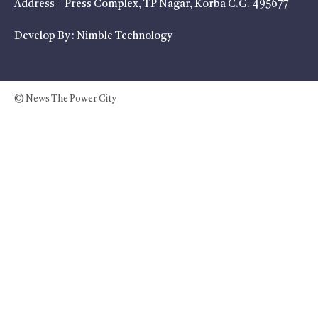
Address – Press Complex, TP Nagar, Korba C.G. 495677
Develop By :
Nimble Technology
© News The Power City