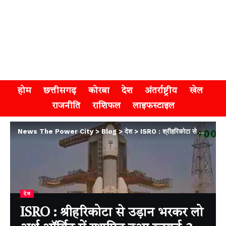
होम
छत्तीसगढ़
कोरबा
देश
अंतर्राष्ट्रीय
खेल
राजनीति
राशिफल
लाइफस्टाइल
News The Power City
>
Blog
>
देश
>
ISRO : श्रीहरिकोटा से उड़ान भरकर लो अर्थ ऑर्बिट में स्थापित हुआ ब्लूबर्ड-2 स्पेसक्राफ्ट
देश
ISRO : श्रीहरिकोटा से उड़ान भरकर लो