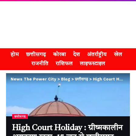
होम
छत्तीसगढ़
कोरबा
देश
अंतर्राष्ट्रीय
खेल
राजनीति
राशिफल
लाइफस्टाइल
News The Power City
>
Blog
>
छत्तीसगढ़
>
High Court Holiday : ग्रीष्मकालीन अवकाश खत्म, 15 जून से छत्तीसगढ़ हाईकोर्ट में फिर शुरू होगी नियमित सुनवाई
छत्तीसगढ़
High Court Holiday : ग्रीष्मकालीन