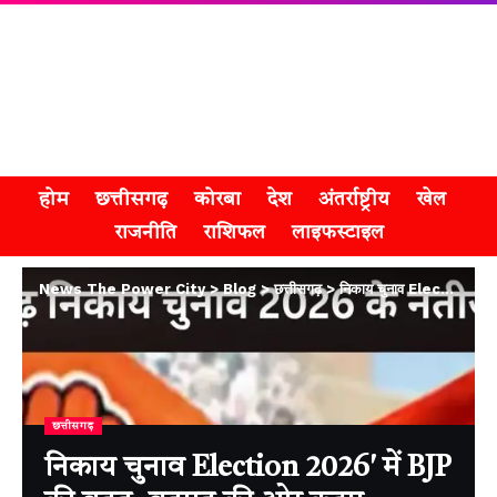
होम
छत्तीसगढ़
कोरबा
देश
अंतर्राष्ट्रीय
खेल
राजनीति
राशिफल
लाइफस्टाइल
News The Power City
>
Blog
>
छत्तीसगढ़
>
निकाय चुनाव Election 2026′ में BJP की बढ़त, बहुमत की ओर कदम
छत्तीसगढ़
निकाय चुनाव Election 2026′ में BJP