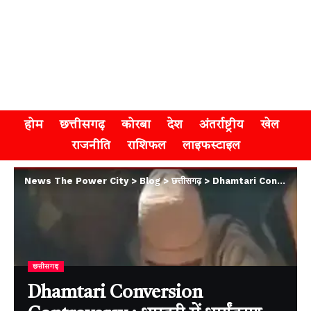
होम
छत्तीसगढ़
कोरबा
देश
अंतर्राष्ट्रीय
खेल
राजनीति
राशिफल
लाइफस्टाइल
News The Power City
>
Blog
>
छत्तीसगढ़
>
Dhamtari Conversion Controversy : धमतरी में धर्मांतरण को लेकर तनाव समाप्त, परिजनों ने किया घर वापसी का फैसला
छत्तीसगढ़
Dhamtari Conversion