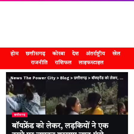
होम
छत्तीसगढ़
कोरबा
देश
अंतर्राष्ट्रीय
खेल
राजनीति
राशिफल
लाइफस्टाइल
News The Power City
>
Blog
>
छत्तीसगढ़
>
बॉयफ्रेंड को लेकर, लड़कियों ने एक दूसरे पर जमकर बरसाए लात-घूंसे
छत्तीसगढ़
बॉयफ्रेंड को लेकर, लड़कियों ने एक