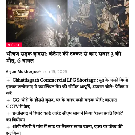
छत्तीसगढ़
भीषण सड़क हादसा: कंटेनर की टक्कर से कार सवार 3 की
मौत, 6 घायल
Arjun Mukherjee
March 19, 2025
Chhattisgarh Commercial LPG Shortage : युद्ध के चलते बिगड़े
हालात छत्तीसगढ़ में कमर्शियल गैस की सीमित आपूर्ति, अफसर बोले- पैनिक न
करें
CG: चोरों के हौसले बुलंद, घर के बाहर खड़ी बाइक चोरी; वारदात
CCTV में कैद
छत्तीसगढ़ में रिपोर्ट कार्ड जारी: सीएम साय ने किया ‘राज्य प्रगति रिपोर्ट’
का विमोचन
ओपी चौधरी ने गांव में खाट पर बैठकर खाया खाना, एक्स पर पोस्ट की
झलकियां