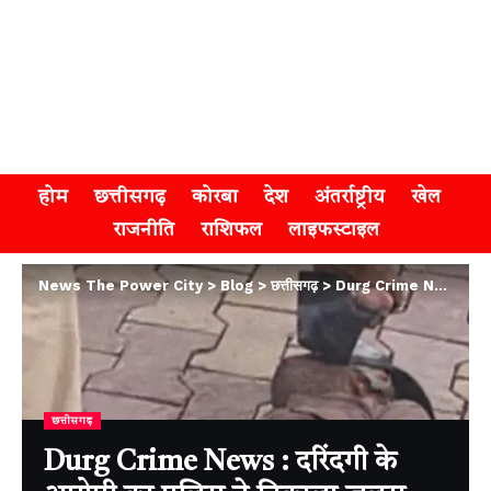
होम
छत्तीसगढ़
कोरबा
देश
अंतर्राष्ट्रीय
खेल
राजनीति
राशिफल
लाइफस्टाइल
News The Power City
>
Blog
>
छत्तीसगढ़
>
Durg Crime News : दरिंदगी के आरोपी का पुलिस ने निकाला जुलूस, सड़क पर पड़ा मिर्गी का दौरा
छत्तीसगढ़
Durg Crime News : दरिंदगी के