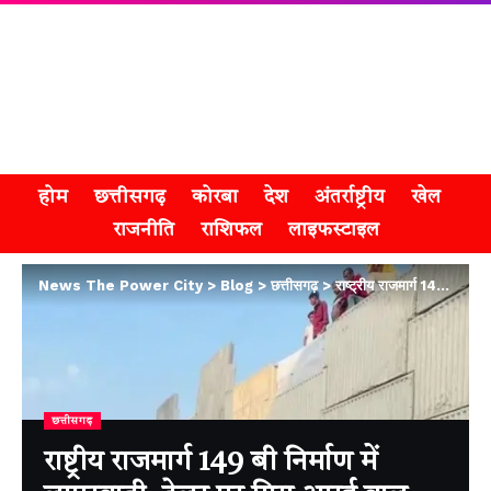
होम
छत्तीसगढ़
कोरबा
देश
अंतर्राष्ट्रीय
खेल
राजनीति
राशिफल
लाइफस्टाइल
News The Power City
>
Blog
>
छत्तीसगढ़
>
राष्ट्रीय राजमार्ग 149 बी निर्माण में लापरवाही, ट्रेलर पर गिरा आरई वाल पैनल, हादसे से बचा चालक
छत्तीसगढ़
राष्ट्रीय राजमार्ग 149 बी निर्माण में