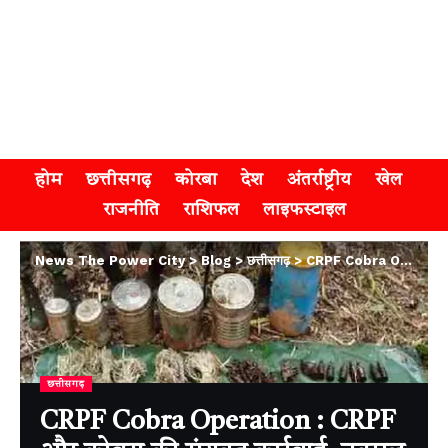
होम
छत्तीसगढ़
कोरबा
देश
अंतर्राष्ट्रीय
खेल
राजनीति
राशिफल
लाइफस्टाइल
News The Power City
>
Blog
>
छत्तीसगढ़
>
CRPF Cobra Operation : CRPF और कोबरा की संयुक्त कार्रवाई, नक्सल मंसूबों पर पानी
छत्तीसगढ़
CRPF Cobra Operation : CRPF