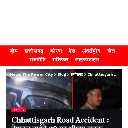
होम
छत्तीसगढ़
कोरबा
देश
अंतर्राष्ट्रीय
खेल
राजनीति
राशिफल
लाइफस्टाइल
News The Power City
>
Blog
>
छत्तीसगढ़
>
Chhattisgarh Road Accident : नेशनल हाईवे-30 पर भीषण सड़क हादसा, कारों की टक्कर में 6 लोगों ने मौके पर तोड़ा दम
छत्तीसगढ़
Chhattisgarh Road Accident :