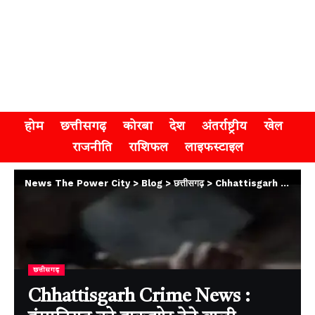
होम
छत्तीसगढ़
कोरबा
देश
अंतर्राष्ट्रीय
खेल
राजनीति
राशिफल
लाइफस्टाइल
News The Power City
>
Blog
>
छत्तीसगढ़
>
Chhattisgarh Crime News : इंसानियत को झकझोर देने वाली वारदात , बीजापुर में नाबालिग से दरिंदगी करने वाले 5 आरोपियों को पुलिस ने घेराबंदी कर पकड़ा
छत्तीसगढ़
Chhattisgarh Crime News :