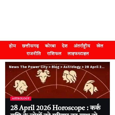
होम
छत्तीसगढ़
कोरबा
देश
अंतर्राष्ट्रीय
खेल
राजनीति
राशिफल
लाइफस्टाइल
News The Power City
>
Blog
>
Astrology
>
28 April 2026 Horoscope : कर्क राशि के लोगों को परिवार का साथ तो वृश्चिक राशि वालों को मिल सकता है रुका पैसा, जानिए कैसा रहेगा आपका दिन?
ASTROLOGY
28 April 2026 Horoscope : कर्क