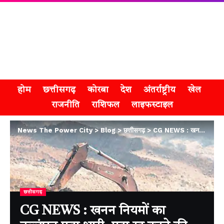
होम
छत्तीसगढ़
कोरबा
देश
अंतर्राष्ट्रीय
खेल
राजनीति
राशिफल
लाइफस्टाइल
News The Power City
>
Blog
>
छत्तीसगढ़
>
CG NEWS : खनन नियमों का उल्लंघन पड़ा भारी, पट्टा रद्द करने की चेतावनी
छत्तीसगढ़
CG NEWS : खनन नियमों का