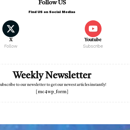
Follow US
Find US on Social Medias
X
Youtube
Follow
Subscribe
Weekly Newsletter
ubscribe to our newsletter to get our newest articles instantly!
[mc4wp_form]