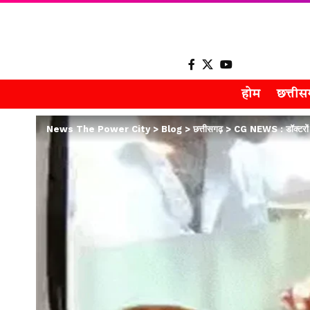
होम
छत्ती
News The Power City
>
Blog
>
छत्तीसगढ़
>
CG NEWS : डॉक्टरों ने