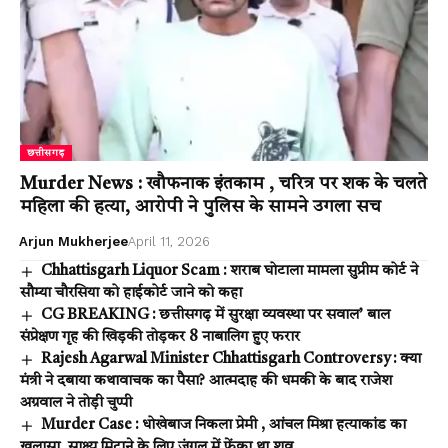
छत्तीसगढ़
Murder News : खौफनाक इंतकाम , चरित्र पर शक के चलते
महिला की हत्या, आरोपी ने पुलिस के सामने उगला सच
Arjun Mukherjee
April 11, 2026
Chhattisgarh Liquor Scam : शराब घोटाला मामला सुप्रीम कोर्ट ने
सौम्या चौरसिया को हाईकोर्ट जाने को कहा
CG BREAKING : छत्तीसगढ़ में सुरक्षा व्यवस्था पर सवाल’ बाल
संप्रेक्षण गृह की खिड़की तोड़कर 8 नाबालिग हुए फरार
Rajesh Agarwal Minister Chhattisgarh Controversy : क्या
मंत्री ने दबाया कथावाचक का पैसा? आत्मदाह की धमकी के बाद राजेश
अग्रवाल ने तोड़ी चुप्पी
Murder Case : धोखेबाज निकला प्रेमी , आंचल मिश्रा हत्याकांड का
खुलासा, साक्ष्य मिटाने के लिए जंगल में फेंका था शव