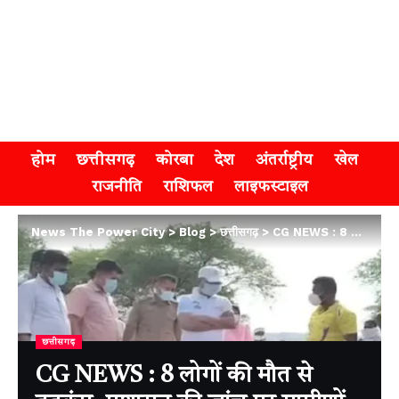
होम
छत्तीसगढ़
कोरबा
देश
अंतर्राष्ट्रीय
खेल
राजनीति
राशिफल
लाइफस्टाइल
News The Power City
>
Blog
>
छत्तीसगढ़
>
CG NEWS : 8 लोगों की मौत से हड़कंप, प्रशासन की जांच पर ग्रामीणों ने जताया आक्रोश
छत्तीसगढ़
CG NEWS : 8 लोगों की मौत से