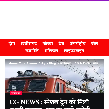
होम
छत्तीसगढ़
कोरबा
देश
अंतर्राष्ट्रीय
खेल
राजनीति
राशिफल
लाइफस्टाइल
News The Power City
>
Blog
>
छत्तीसगढ़
>
CG NEWS : स्पेशल ट्रेन को मिली स्थायी पहचान, अब हर हफ्ते चलेगी तिरुपति-रक्सौल एक्सप्रेस
छत्तीसगढ़
CG NEWS : स्पेशल ट्रेन को मिली