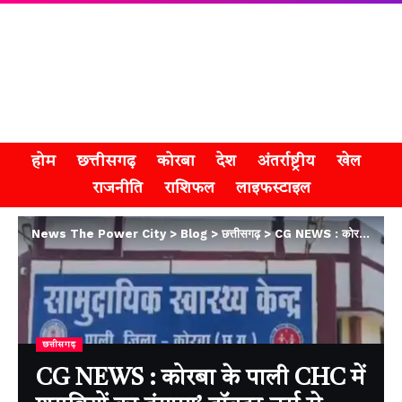
होम
छत्तीसगढ़
कोरबा
देश
अंतर्राष्ट्रीय
खेल
राजनीति
राशिफल
लाइफस्टाइल
News The Power City
>
Blog
>
छत्तीसगढ़
>
CG NEWS : कोरबा के पाली CHC में शराबियों का हंगामा’ डॉक्टर-नर्स से बदसलूकी, वीडियो वायरल
छत्तीसगढ़
CG NEWS : कोरबा के पाली CHC में