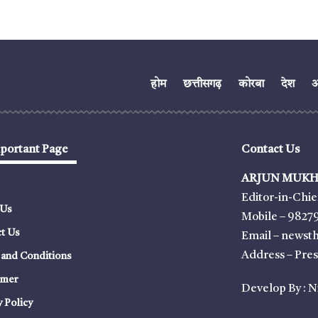
होम
छत्तीसगढ़
कोरबा
देश
अं
portant Page
Contact Us
ARJUN MUKH
Editor-in-Chie
 Us
Mobile – 9827
t Us
Email – news
Address – Pre
and Conditions
imer
Develop By :
N
y Policy