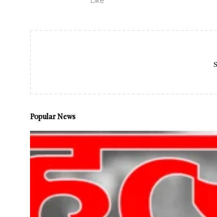
Like
S
Popular News