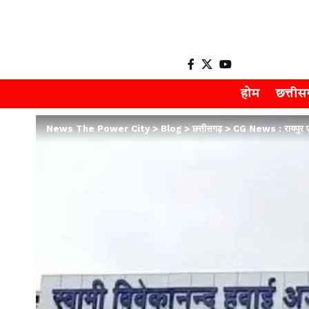
होम
छत्ती
News The Power City
>
Blog
>
छत्तीसगढ़
>
CG News : रायपुर एयरप