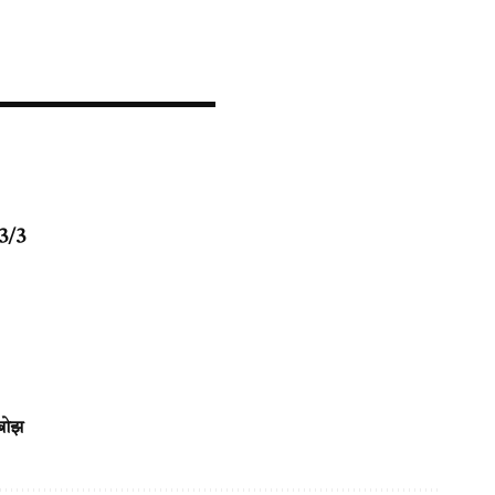
 3/3
 बोझ