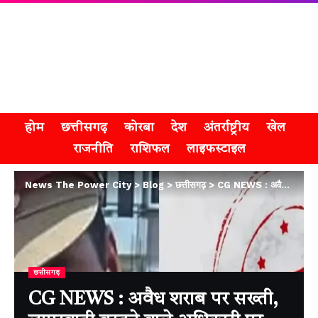
होम
छत्तीसगढ़
कोरबा
देश
अंतर्राष्ट्रीय
खेल
राजनीति
राशिफल
लाइफस्टाइल
News The Power City
>
Blog
>
छत्तीसगढ़
>
CG NEWS : अवैध शराब पर सख्ती, लापरवाही बरतने वाले अधिकारी पर गिरी गाज
छत्तीसगढ़
CG NEWS : अवैध शराब पर सख्ती,