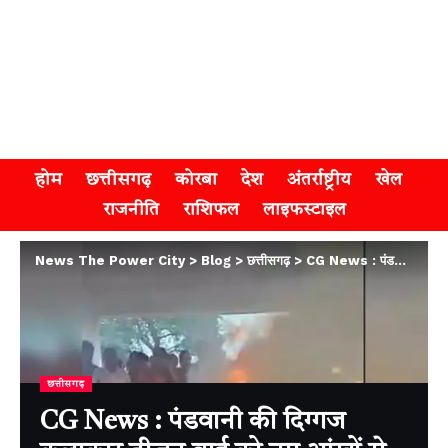
होम
छत्तीसगढ़
कोरबा
देश
अंतर्राष्ट्रीय
खेल
राजनीति
राशिफल
लाइफस्टाइल
News The Power City
>
Blog
>
छत्तीसगढ़
>
CG News : पंडवानी की दिग्गज कलाकार तीजन बाई को नम आंखों से दी गई अंतिम विदाई, शोक में डूबा प्रदेश
छत्तीसगढ़
CG News : पंडवानी की दिग्गज