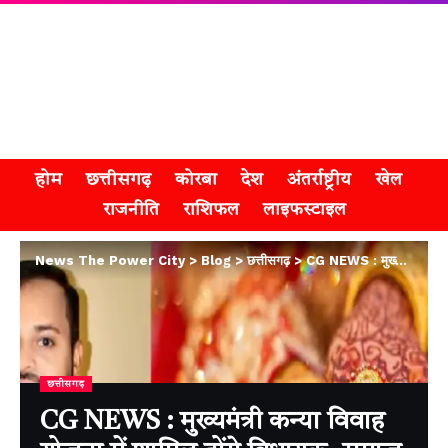
होम
छत्तीसगढ़
कोरबा
देश
अंतर्राष्ट्रीय
खेल
राजनीति
राशिफल
लाइफस्टाइल
News The Power City
>
Blog
>
छत्तीसगढ़
>
CG NEWS : मुख्यमंत्री कन्या विवाह योजना में शामिल होंगे विधायक, समाज को देंगे संदेश
छत्तीसगढ़
CG NEWS : मुख्यमंत्री कन्या विवाह