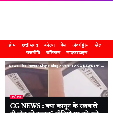
होम
छत्तीसगढ़
कोरबा
देश
अंतर्राष्ट्रीय
खेल
राजनीति
राशिफल
लाइफस्टाइल
News The Power City
>
Blog
>
छत्तीसगढ़
>
CG NEWS : क्या कानून के रखवाले ही तोड़ रहे कानून? वीडियो पर उठे बड़े सवाल
छत्तीसगढ़
CG NEWS : क्या कानून के रखवाले