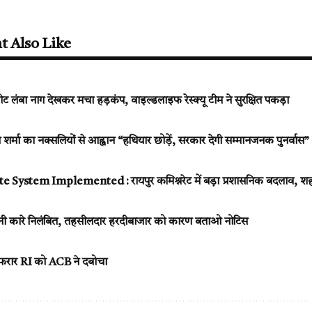
t Also Like
फीट लंबा नाग देखकर मचा हड़कंप, वाइल्डलाइफ रेस्क्यू टीम ने सुरक्षित पकड़ा
मा का नक्सलियों से आह्वान “हथियार छोड़ें, सरकार देगी सम्मानजनक पुनर्वास”
ystem Implemented : रायपुर कमिश्नरेट में बड़ा प्रशासनिक बदलाव, शहर क
िनी कारे निलंबित, तहसीलदार हरदीबाजार को कारण बताओ नोटिस
ते फरार RI को ACB ने दबोचा