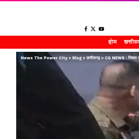
होम
छत्ती
News The Power City
>
Blog
>
छत्तीसगढ़
>
CG NEWS : रिश्वत लेते