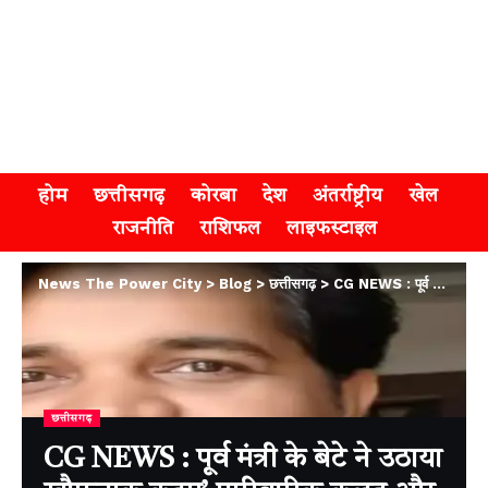
होम
छत्तीसगढ़
कोरबा
देश
अंतर्राष्ट्रीय
खेल
राजनीति
राशिफल
लाइफस्टाइल
News The Power City
>
Blog
>
छत्तीसगढ़
>
CG NEWS : पूर्व मंत्री के बेटे ने उठाया खौफनाक कदम’ पारिवारिक कलह और पत्नी से विवाद के चलते की आत्महत्या
छत्तीसगढ़
CG NEWS : पूर्व मंत्री के बेटे ने उठाया