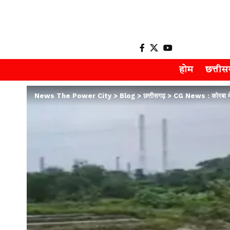
होम
छत्ती
News The Power City
>
Blog
>
छत्तीसगढ़
>
CG News : कोरबा में उ