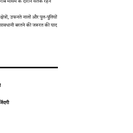
 खराब मौसम के दौरान सतर्क रहने
त्रों, उफनते नालों और पुल-पुलियों
न सावधानी बरतने की जरूरत की याद
ी
िंदगी