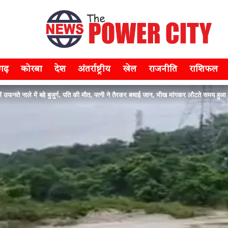
सगढ़
कोरबा
देश
अंतर्राष्ट्रीय
खेल
राजनीति
राशिफल
फनते नाले में बहे बुजुर्ग, पति की मौत, पत्नी ने तैरकर बचाई जान, भीख मांगकर लौटते समय हुआ