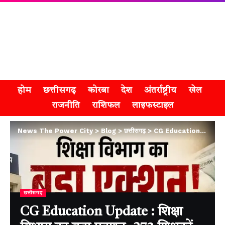
होम
छत्तीसगढ़
कोरबा
देश
अंतर्राष्ट्रीय
खेल
राजनीति
राशिफल
लाइफस्टाइल
News The Power City
>
Blog
>
छत्तीसगढ़
>
CG Education Update : शिक्षा विभाग का बड़ा एक्शन, 273 शिक्षकों का वेतन रोका
छत्तीसगढ़
CG Education Update : शिक्षा