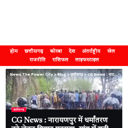
होम
छत्तीसगढ़
कोरबा
देश
अंतर्राष्ट्रीय
खेल
राजनीति
राशिफल
लाइफस्टाइल
News The Power City
>
Blog
>
छत्तीसगढ़
>
CG News : नारायणपुर में धर्मांतरण को लेकर विवाद गहराया, गांव में बढ़ी हलचल, प्रशासन ने संभाला मोर्चा
छत्तीसगढ़
CG News : नारायणपुर में धर्मांतरण