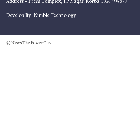
Address – Press Complex, TP Nagar, Korba C.G. 495677
Develop By :
Nimble Technology
© News The Power City