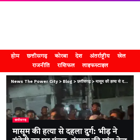
होम
छत्तीसगढ़
कोरबा
देश
अंतर्राष्ट्रीय
खेल
राजनीति
राशिफल
लाइफस्टाइल
News The Power City
>
Blog
>
छत्तीसगढ़
>
मासूम की हत्या से दहला दुर्ग: भीड़ ने संदेही का घर फूंका, इंसाफ की मांग तेज
छत्तीसगढ़
मासूम की हत्या से दहला दुर्ग: भीड़ ने