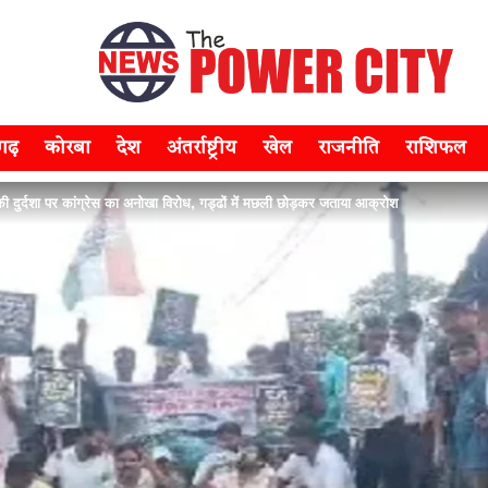
सगढ़
कोरबा
देश
अंतर्राष्ट्रीय
खेल
राजनीति
राशिफल
र्दशा पर कांग्रेस का अनोखा विरोध, गड्ढों में मछली छोड़कर जताया आक्रोश