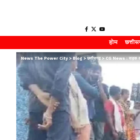
होम
छत्ती
News The Power City
>
Blog
>
छत्तीसगढ़
>
CG News : सड़क की दु