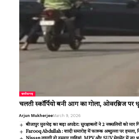
छत्तीसगढ़
चलती स्कॉर्पियो बनी आग का गोला, ओवरब्रिज पर धू
Arjun Mukherjee
March 9, 2026
बीजापुर मुठभेड़ का बड़ा अपडेट: सुरक्षाबलों ने 2 नक्सलियों को म
Farooq Abdullah : शादी समारोह में फारूक अब्दुल्ला पर हमला, सि
Nissan लाएगी दो दमदार गाड़ियां, MPV और SUV सेगमेंट में नए 