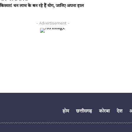
्मत! धन लाभ के बन रहे हैं योग, जानिए अपना हाल
- Advertisement -
होम
छत्तीसगढ़
कोरबा
देश
अं