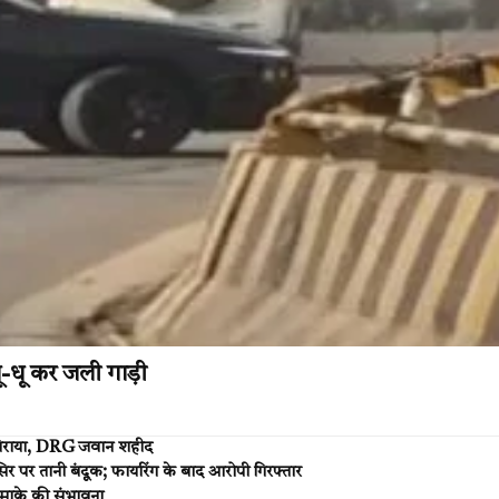
-धू कर जली गाड़ी
ार गिराया, DRG जवान शहीद
र पर तानी बंदूक; फायरिंग के बाद आरोपी गिरफ्तार
धमाके की संभावना