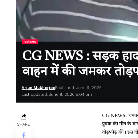
छत्तीसगढ़
CG NEWS : सड़क हादसे के
वाहन में की जमकर तोड़फ
Arjun Mukherjee
Published: June 9, 2026
Last updated: June 9, 2026 5:04 pm
CG NEWS : धमतरी। छत
युवक की मौत के बाद 
SHARE
तोड़फोड़ की। इस दौ