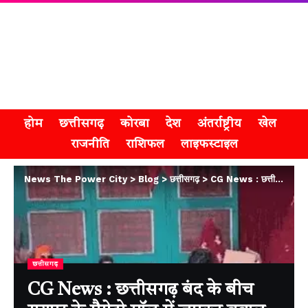
होम
छत्तीसगढ़
कोरबा
देश
अंतर्राष्ट्रीय
खेल
राजनीति
राशिफल
लाइफस्टाइल
News The Power City
>
Blog
>
छत्तीसगढ़
>
CG News : छत्तीसगढ़ बंद के बीच रायपुर के मैग्नेटो मॉल में जमकर बवाल
छत्तीसगढ़
CG News : छत्तीसगढ़ बंद के बीच