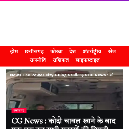
होम
छत्तीसगढ़
कोरबा
देश
अंतर्राष्ट्रीय
खेल
राजनीति
राशिफल
लाइफस्टाइल
News The Power City
>
Blog
>
छत्तीसगढ़
>
CG News : कोदो चावल खाने के बाद एक-एक कर सभी सदस्यों की बिगड़ी हालत, परिजनों में दहशत
छत्तीसगढ़
CG News : कोदो चावल खाने के बाद