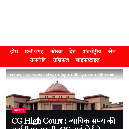
होम
छत्तीसगढ़
कोरबा
देश
अंतर्राष्ट्रीय
खेल
राजनीति
राशिफल
लाइफस्टाइल
News The Power City
>
Blog
>
छत्तीसगढ़
>
CG High Court : न्यायिक समय की बर्बादी पर सख्ती, CG हाईकोर्ट ने लगाई लागत
छत्तीसगढ़
CG High Court : न्यायिक समय की