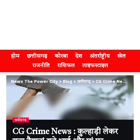
होम
छत्तीसगढ़
कोरबा
देश
अंतर्राष्ट्रीय
खेल
राजनीति
राशिफल
लाइफस्टाइल
News The Power City
>
Blog
>
छत्तीसगढ़
>
CG Crime News : कुल्हाड़ी लेकर बना हैवान’ बड़े भाई और मां पर जानलेवा हमला, गांव में मची सनसनी
छत्तीसगढ़
CG Crime News : कुल्हाड़ी लेकर