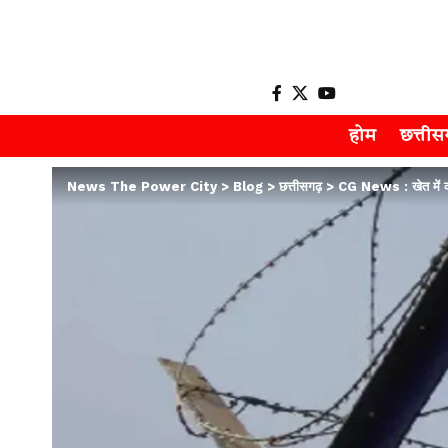
होम
छत्ती
News The Power City
>
Blog
>
छत्तीसगढ़
>
CG News : खेत में करं