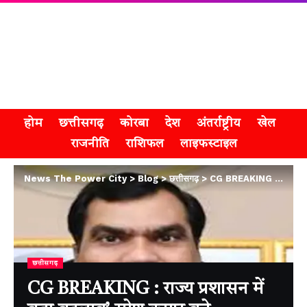
होम
छत्तीसगढ़
कोरबा
देश
अंतर्राष्ट्रीय
खेल
राजनीति
राशिफल
लाइफस्टाइल
News The Power City
>
Blog
>
छत्तीसगढ़
>
CG BREAKING : राज्य प्रशासन में बड़ा बदलाव’ रमेश कुमार बने सहकारिता एवं रजिस्ट्रार विभाग के नए कमिश्नर
छत्तीसगढ़
CG BREAKING : राज्य प्रशासन में