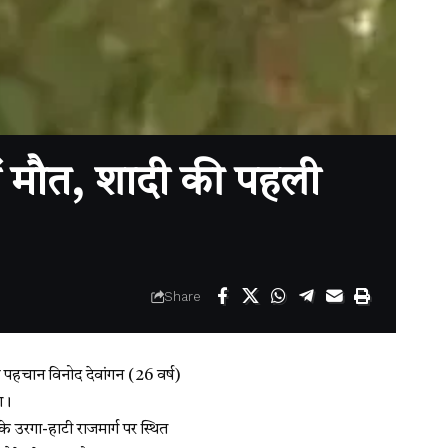
में मौत, शादी की पहली
Share
ी पहचान विनोद देवांगन (26 वर्ष)
ा।
े उरगा-हाटी राजमार्ग पर स्थित