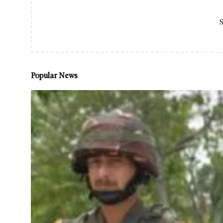
S
Popular News