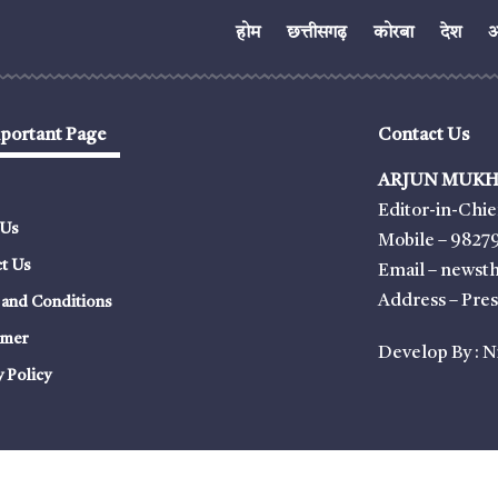
होम
छत्तीसगढ़
कोरबा
देश
अं
portant Page
Contact Us
ARJUN MUKH
Editor-in-Chie
 Us
Mobile – 9827
t Us
Email – news
Address – Pre
and Conditions
imer
Develop By :
N
y Policy