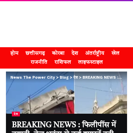
होम
छत्तीसगढ़
कोरबा
देश
अंतर्राष्ट्रीय
खेल
राजनीति
राशिफल
लाइफस्टाइल
News The Power City
>
Blog
>
देश
>
BREAKING NEWS : फिलीपींस में तबाही, तेज भूकंप से कई इमारतें ढही
देश
BREAKING NEWS : फिलीपींस में